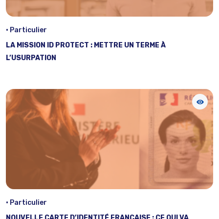
• Particulier
LA MISSION ID PROTECT : METTRE UN TERME À
L’USURPATION
• Particulier
NOUVELLE CARTE D’IDENTITÉ FRANÇAISE : CE QUI VA