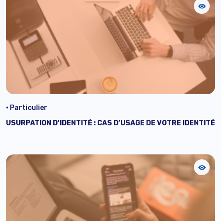
• Particulier
USURPATION D’IDENTITÉ : CAS D’USAGE DE VOTRE IDENTITÉ