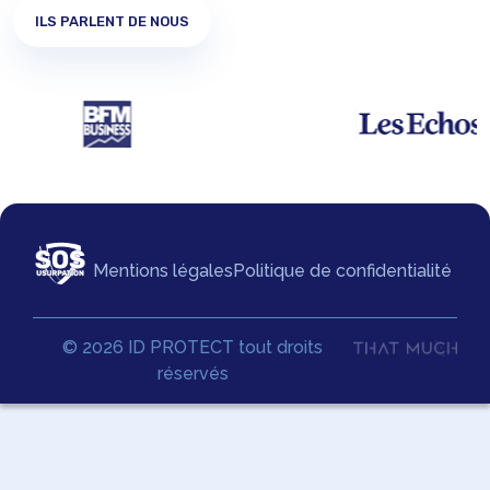
ILS PARLENT DE NOUS
Mentions légales
Politique de confidentialité
© 2026 ID PROTECT tout droits
réservés