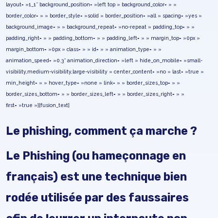
layout= »1_1″ background_position= »left top » background_color= » »
border_color= » » border_style= »solid » border_position= »all » spacing= »yes »
background_image= » » background_repeat= »no-repeat » padding_top= » »
padding_right= » » padding_bottom= » » padding_left= » » margin_top= »0px »
margin_bottom= »0px » class= » » id= » » animation_type= » »
animation_speed= »0.3″ animation_direction= »left » hide_on_mobile= »small-
visibility,medium-visibility,large-visibility » center_content= »no » last= »true »
min_height= » » hover_type= »none » link= » » border_sizes_top= » »
border_sizes_bottom= » » border_sizes_left= » » border_sizes_right= » »
first= »true »][fusion_text]
Le phishing, comment ça marche ?
Le Phishing (ou hameçonnage en
français) est une technique bien
rodée utilisée par des faussaires