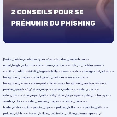
2 CONSEILS POUR SE
PRÉMUNIR DU PHISHING
[fusion_builder_container type= »flex » hundred_percent= »no »
equal_height_columns= »no » menu_anchor= » » hide_on_mobile= »small-
visibility,medium-visibility,large-visibility » class= » » id= » » background_color= » »
background_image= » » background_position= »center center »
background_repeat= »no-repeat » fade= »no » background_parallax= »none »
parallax_speed= »0.3″ video_mp4= » » video_webm= » » video_ogv= » »
video_url= » » video_aspect_ratio= »16:9″ video_loop= »yes » video_mute= »yes »
overlay_color= » » video_preview_image= » » border_color= » »
border_style= »solid » padding_top= » » padding_bottom= » » padding_left= » »
padding_right= » »][fusion_builder_row][fusion_builder_column type= »1_1″